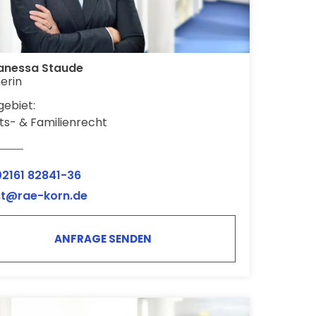
Vanessa Staude
erin
ebiet:
ts- & Familienrecht
02161 82841-36
st@rae-korn.de
ANFRAGE SENDEN