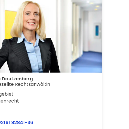
a Dautzenberg
tellte Rechtsanwältin
ebiet:
ienrecht
02161 82841-36